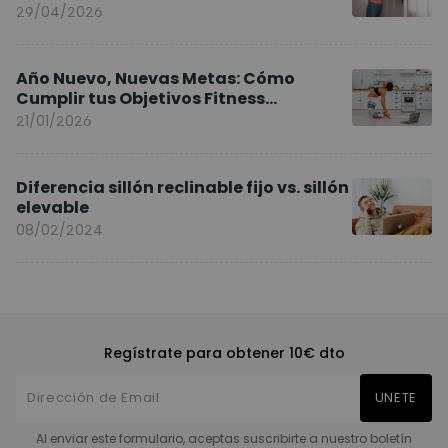
y sillas ergonómicas
29/04/2026
Año Nuevo, Nuevas Metas: Cómo
Cumplir tus Objetivos Fitness
Entrenando en Casa
21/01/2026
Diferencia sillón reclinable fijo vs. sillón
elevable
08/02/2024
Regístrate para obtener 10€ dto
UNETE
Al enviar este formulario, aceptas suscribirte a nuestro boletín