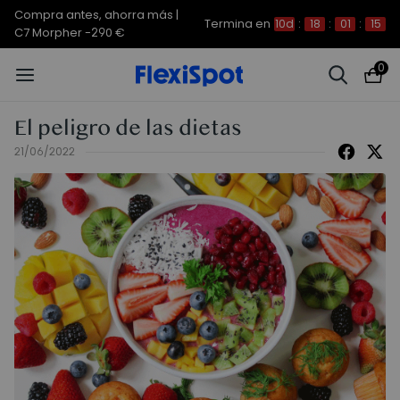
Compra antes, ahorra más |
Termina en
10d
:
18
:
01
:
15
C7 Morpher -290 €
0
El peligro de las dietas
21/06/2022