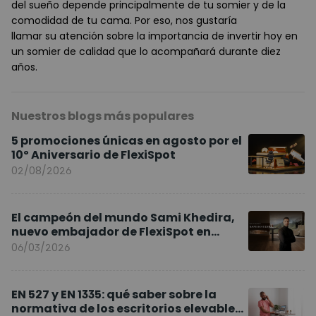
del sueño depende principalmente de tu somier y de la
comodidad de tu cama. Por eso, nos gustaría
llamar su atención sobre la importancia de invertir hoy en
un somier de calidad que lo acompañará durante diez
años.
Nuestros blogs más populares
5 promociones únicas en agosto por el
10º Aniversario de FlexiSpot
02/08/2026
El campeón del mundo Sami Khedira,
nuevo embajador de FlexiSpot en
Europa
06/03/2026
EN 527 y EN 1335: qué saber sobre la
normativa de los escritorios elevables