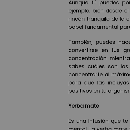
Aunque t
ú
puedes pon
ejemplo, bien desde el
rincón tranquilo de la
papel fundamental para
Tambi
é
n, puedes hace
convertirse en tus 
concentración mientra
sabes cu
á
les son las
concentrarte al m
á
xim
para que las incluyas
positivos en tu organis
Yerba mate
Es una infusión que te
mental. La yerba mate 