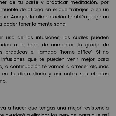
er de tu parte y practicar meditación, por
 mueble de oficina en el que trabajes o en un
 casa. Aunque la alimentación tambi
é
n juega un
 poder tener la mente sana.
r uso de las infusiones, las cuales pueden
grados a la hora de aumentar tu grado de
s practicas el llamado "home office". Si no
 infusiones que te pueden venir mejor para
o, a continuaci
ón te vamos a ofrecer algunas
 en tu dieta diaria y as
í
notes sus efectos
mo.
 va a hacer que tengas una mejor resistencia
te ayudar
á
a eliminar los nervios, para que as
í