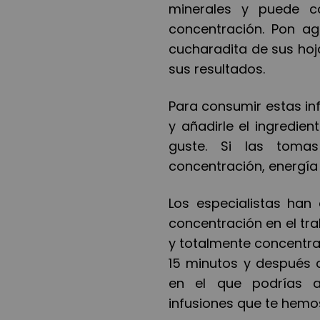
minerales y puede co
concentración. Pon a
cucharadita de sus ho
sus resultados.
Para consumir estas inf
y añadirle el ingredi
guste. Si las toma
concentració
n, energ
í
a
Los especialistas ha
concentración en el tra
y totalmente concentr
15 minutos y despu
é
s 
en el que podr
í
as a
infusiones que te hem