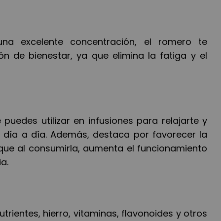
na excelente concentración, el romero te
n de bienestar, ya que elimina la fatiga y el
puedes utilizar en infusiones para relajarte y
u d
í
a a d
í
a. Adem
á
s, destaca por favorecer la
que al consumirla, aumenta el funcionamiento
a.
utrientes, hierro, vitaminas, flavonoides y otros