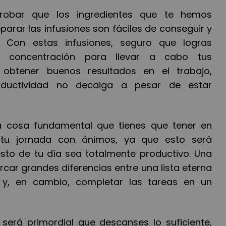
obar que los ingredientes que te hemos
rar las infusiones son f
á
ciles de conseguir y
r. Con estas infusiones, seguro que logras
 concentración para llevar a cabo tus
y obtener buenos resultados en el trabajo,
ductividad no decaiga a pesar de estar
a cosa fundamental que tienes que tener en
 tu jornada con
á
nimos, ya que esto ser
á
esto de tu d
í
a sea totalmente productivo. Una
car grandes diferencias entre una lista eterna
 y, en cambio, completar las tareas en un
 ser
á
primordial que descanses lo suficiente,