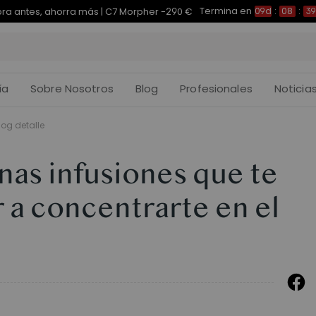
Termina en
pra antes, ahorra más | E7 Plus -200 €
09d
:
08
:
39
:
ía
Sobre Nosotros
Blog
Profesionales
Noticia
log detalle
as infusiones que te
 a concentrarte en el