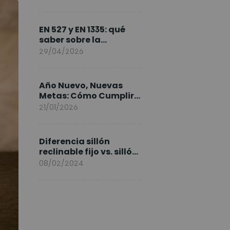
FlexiSpot en Europa
EN 527 y EN 1335: qué
saber sobre la
normativa de los
29/04/2026
escritorios elevables y
sillas ergonómicas
Año Nuevo, Nuevas
Metas: Cómo Cumplir
tus Objetivos Fitness
21/01/2026
Entrenando en Casa
Diferencia sillón
reclinable fijo vs. sillón
elevable
08/02/2024