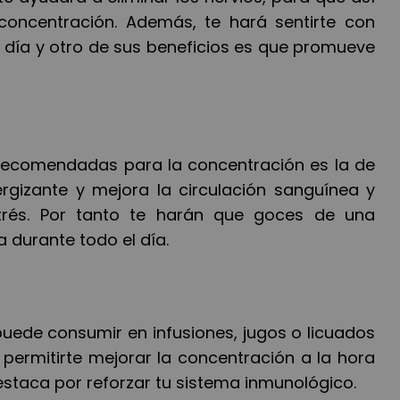
concentración. Adem
á
s, te har
á
sentirte con
 d
í
a y otro de sus beneficios es que promueve
 recomendadas para la concentración es la de
gizante y mejora la circulació
n sangu
í
nea y
r
é
s. Por tanto te har
á
n que goces de una
a durante todo el d
í
a.
puede consumir en infusiones, jugos o licuados
 permitirte mejorar la concentración a la hora
estaca por reforzar tu sistema inmunoló
gico.