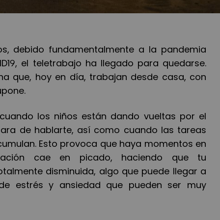
os, debido fundamentalmente a la pandemia
19, el teletrabajo ha llegado para quedarse.
na que, hoy en d
í
a, trabajan desde casa, con
upone.
r cuando los niños est
á
n dando vueltas por el
ara de hablarte, as
í
como cuando las tareas
acumulan. Esto provoca que haya momentos en
ración cae en picado, haciendo que tu
otalmente disminuida, algo que puede llegar a
de estr
é
s y ansiedad que pueden ser muy