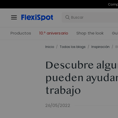
Com
Productos
10.º aniversario
Shop the look
Gu
Inicio
/
Todos los blogs
/
Inspiración
/
B
Descubre algun
pueden ayudar
trabajo
26/05/2022