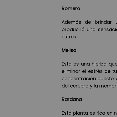
Romero
Adem
á
s de brindar u
producir
á
una sensació
estr
é
s.
Melisa
Esta es una hierba que 
eliminar el estr
é
s de t
concentración puesto 
del cerebro y la memori
Bardana
Esta planta es rica en n