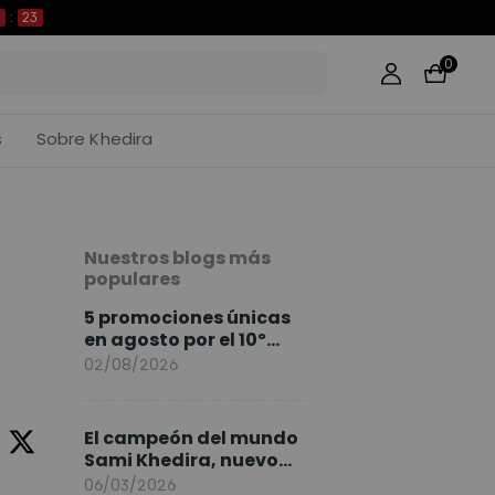
22
0
s
Sobre Khedira
Nuestros blogs más
populares
5 promociones únicas
en agosto por el 10º
Aniversario de
02/08/2026
FlexiSpot
El campeón del mundo
Sami Khedira, nuevo
embajador de
06/03/2026