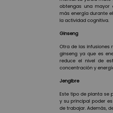
obtengas una mayor 
m
á
s energ
í
a durante el
la actividad cognitiva.
Ginseng
Otra de las infusiones
ginseng ya que es ener
reduce el nivel de est
concentración y energ
í
Jengibre
Este tipo de planta se 
y su principal poder es
de trabajar. Adem
á
s, d