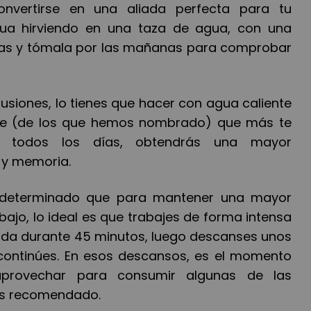
nvertirse en una aliada perfecta para tu
gua hirviendo en una taza de agua, con una
jas y tómala por las mañanas para comprobar
usiones, lo tienes que hacer con agua caliente
ente (de los que hemos nombrado) que m
á
s te
s todos los d
í
as, obtendr
á
s una mayor
 y memoria.
n determinado que para mantener una mayor
bajo, lo ideal es que trabajes de forma intensa
ada durante 45 minutos, luego descanses unos
contin
ú
es. En esos descansos, es el momento
provechar para consumir algunas de las
os recomendado.