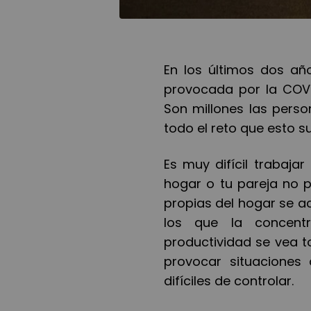
En los
ú
ltimos dos a
ñ
provocada por la COVID
Son millones las perso
todo el reto que esto s
Es muy dif
í
cil trabaja
hogar o tu pareja no p
propias del hogar se 
los que la concent
productividad se vea t
provocar situaciones 
dif
í
ciles de controlar.