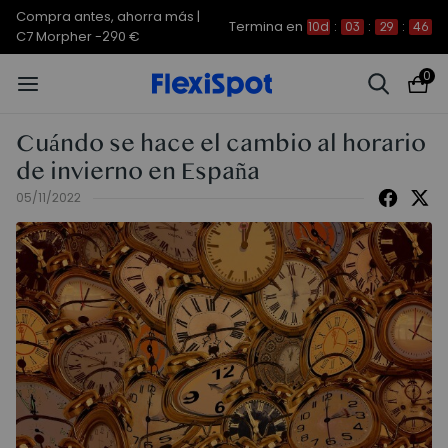
Compra antes, ahorra más |
Termina en
10d
:
03
:
29
:
46
C7 Morpher -290 €
0
Cuándo se hace el cambio al horario
de invierno en España
05/11/2022