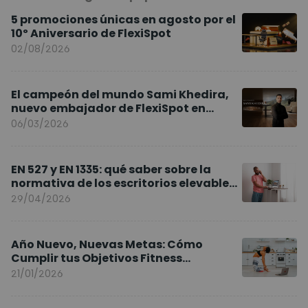
5 promociones únicas en agosto por el
10º Aniversario de FlexiSpot
02/08/2026
El campeón del mundo Sami Khedira,
nuevo embajador de FlexiSpot en
Europa
06/03/2026
EN 527 y EN 1335: qué saber sobre la
normativa de los escritorios elevables
y sillas ergonómicas
29/04/2026
Año Nuevo, Nuevas Metas: Cómo
Cumplir tus Objetivos Fitness
Entrenando en Casa
21/01/2026