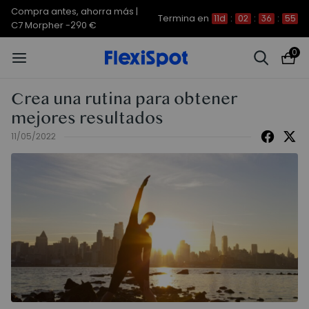
Compra antes, ahorra más |
Termina en
11d
:
02
:
36
:
55
C7 Morpher -290 €
0
Crea una rutina para obtener
mejores resultados
11/05/2022