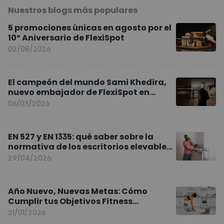
Nuestros blogs más populares
5 promociones únicas en agosto por el
10º Aniversario de FlexiSpot
02/08/2026
El campeón del mundo Sami Khedira,
nuevo embajador de FlexiSpot en
Europa
06/03/2026
EN 527 y EN 1335: qué saber sobre la
normativa de los escritorios elevables
y sillas ergonómicas
29/04/2026
Año Nuevo, Nuevas Metas: Cómo
Cumplir tus Objetivos Fitness
Entrenando en Casa
21/01/2026