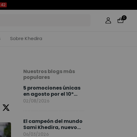
41
0
s
Sobre Khedira
Nuestros blogs más
populares
5 promociones únicas
en agosto por el 10º
Aniversario de
02/08/2026
FlexiSpot
El campeón del mundo
Sami Khedira, nuevo
embajador de
06/03/2026