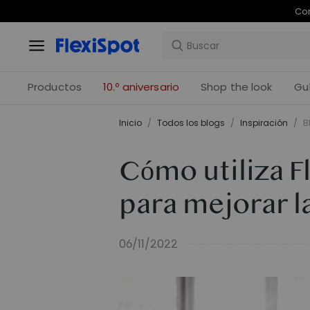
Com
Productos
10.º aniversario
Shop the look
Gu
Inicio
/
Todos los blogs
/
Inspiración
/
B
Cómo utiliza F
para mejorar l
06/11/2022