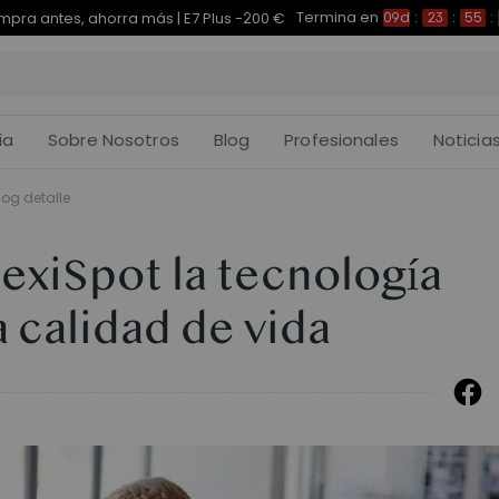
Termina en
pra antes, ahorra más | E7 Plus -200 €
09d
:
23
:
55
:
ía
Sobre Nosotros
Blog
Profesionales
Noticia
log detalle
lexiSpot la tecnología
a calidad de vida