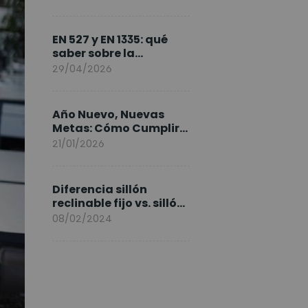
FlexiSpot en Europa
EN 527 y EN 1335: qué
saber sobre la
normativa de los
29/04/2026
escritorios elevables y
sillas ergonómicas
Año Nuevo, Nuevas
Metas: Cómo Cumplir
tus Objetivos Fitness
21/01/2026
Entrenando en Casa
Diferencia sillón
reclinable fijo vs. sillón
elevable
08/02/2024