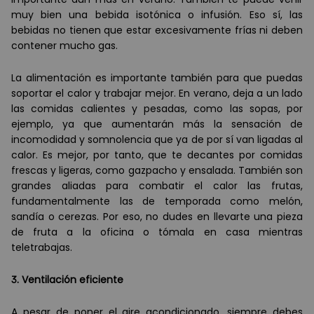
muy bien una bebida isotó
nica o infusi
ón. Eso s
í
, las
bebidas no tienen que estar excesivamente fr
í
as ni deben
contener mucho gas.
La alimentación es importante tambi
é
n para que puedas
soportar el calor y trabajar mejor. En verano, deja a un lado
las comidas calientes y pesadas, como las sopas, por
ejemplo, ya que aumentar
án má
s la sensación de
incomodidad y somnolencia que ya de por s
í
van ligadas al
calor. Es mejor, por tanto, que te decantes por comidas
frescas y ligeras, como gazpacho y ensalada. Tambi
é
n son
grandes aliadas para combatir el calor las frutas,
fundamentalmente las de temporada como meló
n,
sandí
a o cerezas. Por eso, no dudes en llevarte una pieza
de fruta a la oficina o tómala en casa mientras
teletrabajas.
3. Ventilación eficiente
A pesar de poner el aire acondicionado, siempre debes