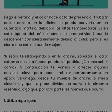
Llega el verano y el calor hace acto de presencia. Trabajar
desde casa o en la oficina se puede convertir en un
aut
é
ntico martirio, debido a las altas temperaturas. Es en
esta
é
poca del año, cuando la productividad puede
descender considerablemente debido al calor, pero s
í
es
cierto que esta se puede mejorar.
Si est
á
s teletrabajando o en la oficina, soportar el calor
extremo de esta
é
poca puede ser posible. ¿Quieres saber
có
mo? A continuaci
ón te vamos a ofrecer algunos
consejos clave para poder trabajar perfectamente en
é
poca veraniega
, desde tu mueble de oficina o mesa
elevable, y que tu productividad no se vea totalmente
resentida, algo que, por otra parte, es normal que ocurra.
1. Utiliza ropa ligera