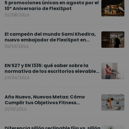
5 promociones únicas en agosto por el
10º Aniversario de FlexiSpot
02/08/2026
El campeón del mundo Sami Khedira,
nuevo embajador de FlexiSpot en
Europa
06/03/2026
EN 527 y EN 1335: qué saber sobre la
normativa de los escritorios elevables
y sillas ergonómicas
29/04/2026
Año Nuevo, Nuevas Metas: Cómo
Cumplir tus Objetivos Fitness
Entrenando en Casa
21/01/2026
Diferencia sillón reclinable fijo vs. sillón