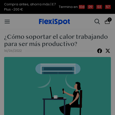
Compra antes, ahorra más | E7
Termina en
10d
:
09
:
03
:
56
Plus -200 €
0
¿Cómo soportar el calor trabajando
para ser más productivo?
16/06/2022