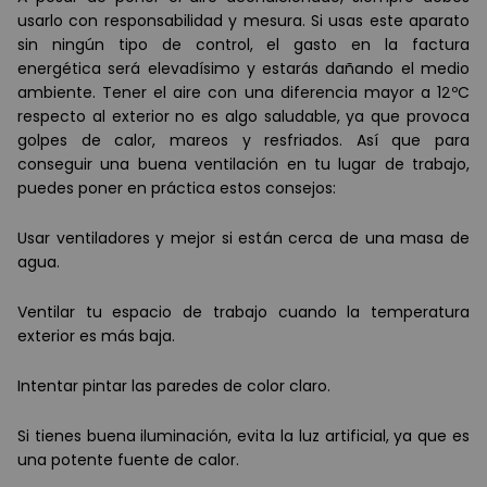
usarlo con responsabilidad y mesura. Si usas este aparato
sin ning
ú
n tipo de control, el gasto en la factura
energ
é
tica ser
á
elevad
í
simo y estar
á
s da
ñando el medio
ambiente. Tener el aire con una diferencia mayor a 12
º
C
respecto al exterior no es algo saludable, ya que provoca
golpes de calor, mareos y resfriados. As
í
que para
conseguir una buena ventilación en tu lugar de trabajo,
puedes poner en pr
á
ctica estos consejos:
Usar ventiladores y mejor si est
á
n cerca de una masa de
agua.
Ventilar tu espacio de trabajo cuando la temperatura
exterior es m
á
s baja.
Intentar pintar las paredes de color claro.
Si tienes buena iluminación, evita la luz artificial, ya que es
una potente fuente de calor.