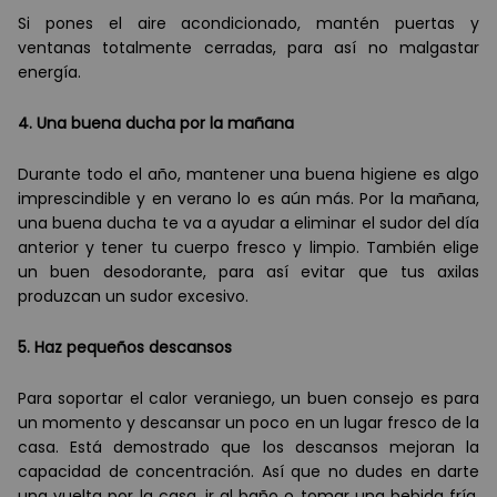
Si pones el aire acondicionado, mant
é
n puertas y
ventanas totalmente cerradas, para as
í
no malgastar
energ
í
a.
4. Una buena ducha por la mañana
Durante todo el año, mantener una buena higiene es algo
imprescindible y en verano lo es a
ún má
s. Por la mañana,
una buena ducha te va a ayudar a eliminar el sudor del d
í
a
anterior y tener tu cuerpo fresco y limpio. Tambi
é
n elige
un buen desodorante, para as
í
evitar que tus axilas
produzcan un sudor excesivo.
5. Haz pequeños descansos
Para soportar el calor veraniego, un buen consejo es para
un momento y descansar un poco en un lugar fresco de la
casa. Est
á
demostrado que los descansos mejoran la
capacidad de concentració
n. Así
que no dudes en darte
una vuelta por la casa, ir al baño o tomar una bebida fr
í
a,