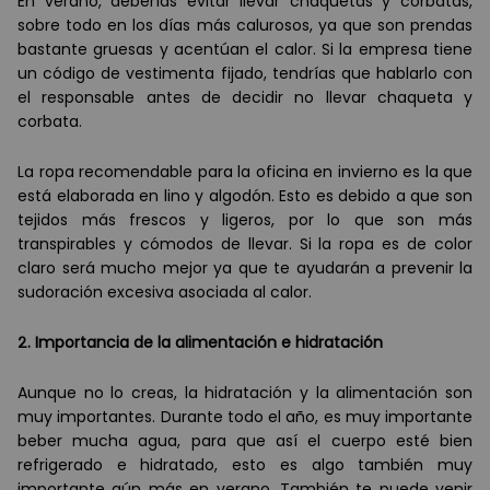
En verano, deber
í
as evitar llevar chaquetas y corbatas,
sobre todo en los d
í
as m
á
s calurosos, ya que son prendas
bastante gruesas y acent
ú
an el calor. Si la empresa tiene
un có
digo de vestimenta fijado, tendr
í
as que hablarlo con
el responsable antes de decidir no llevar chaqueta y
corbata.
La ropa recomendable para la oficina en invierno es la que
est
á
elaborada en lino y algodón. Esto es debido a que son
tejidos m
á
s frescos y ligeros, por lo que son m
á
s
transpirables y cómodos de llevar. Si la ropa es de color
claro ser
á
mucho mejor ya que te ayudar
á
n a prevenir la
sudoración excesiva asociada al calor.
2. Importancia de la alimentació
n e hidrataci
ón
Aunque no lo creas, la hidratación y la alimentación son
muy importantes. Durante todo el año, es muy importante
beber mucha agua, para que as
í
el cuerpo est
é
bien
refrigerado e hidratado, esto es algo tambi
é
n muy
importante a
ún má
s en verano. Tambi
é
n te puede venir