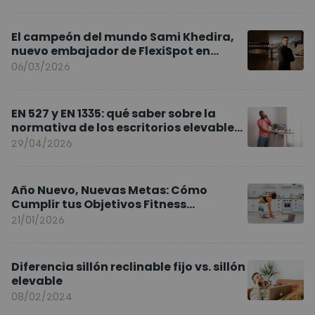
El campeón del mundo Sami Khedira,
nuevo embajador de FlexiSpot en
Europa
06/03/2026
EN 527 y EN 1335: qué saber sobre la
normativa de los escritorios elevables
y sillas ergonómicas
29/04/2026
Año Nuevo, Nuevas Metas: Cómo
Cumplir tus Objetivos Fitness
Entrenando en Casa
21/01/2026
Diferencia sillón reclinable fijo vs. sillón
elevable
08/02/2024