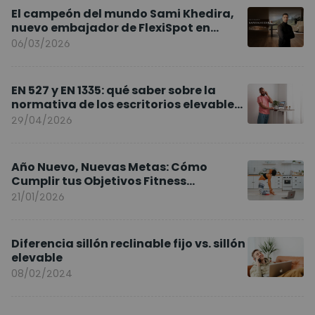
El campeón del mundo Sami Khedira,
nuevo embajador de FlexiSpot en
Europa
06/03/2026
EN 527 y EN 1335: qué saber sobre la
normativa de los escritorios elevables
y sillas ergonómicas
29/04/2026
Año Nuevo, Nuevas Metas: Cómo
Cumplir tus Objetivos Fitness
Entrenando en Casa
21/01/2026
Diferencia sillón reclinable fijo vs. sillón
elevable
08/02/2024