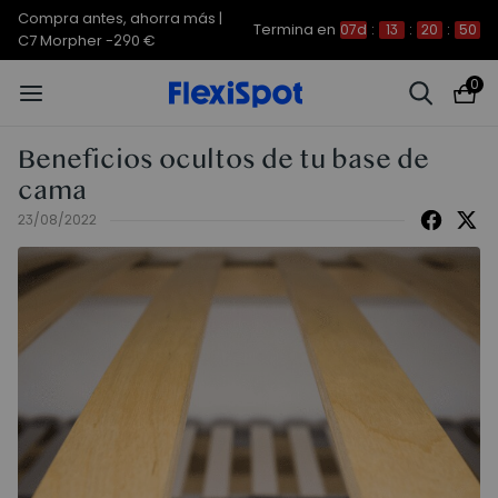
Compra antes, ahorra más |
Termina en
07d
:
13
:
20
:
50
C7 Morpher -290 €
0
Beneficios ocultos de tu base de
cama
23/08/2022