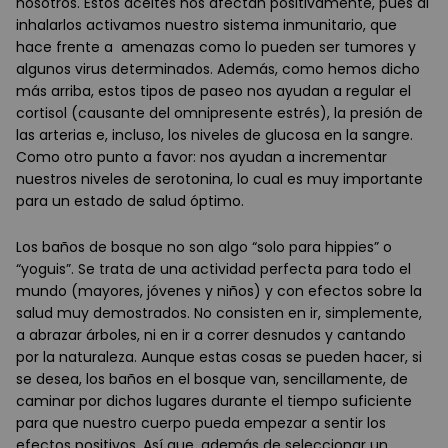
nosotros. Estos aceites nos afectan positivamente, pues al
inhalarlos activamos nuestro sistema inmunitario, que
hace frente a amenazas como lo pueden ser tumores y
algunos virus determinados. Además, como hemos dicho
más arriba, estos tipos de paseo nos ayudan a regular el
cortisol (causante del omnipresente estrés), la presión de
las arterias e, incluso, los niveles de glucosa en la sangre.
Como otro punto a favor: nos ayudan a incrementar
nuestros niveles de serotonina, lo cual es muy importante
para un estado de salud óptimo.
Los baños de bosque no son algo “solo para hippies” o
“yoguis”. Se trata de una actividad perfecta para todo el
mundo (mayores, jóvenes y niños) y con efectos sobre la
salud muy demostrados. No consisten en ir, simplemente,
a abrazar árboles, ni en ir a correr desnudos y cantando
por la naturaleza. Aunque estas cosas se pueden hacer, si
se desea, los baños en el bosque van, sencillamente, de
caminar por dichos lugares durante el tiempo suficiente
para que nuestro cuerpo pueda empezar a sentir los
efectos positivos. Así que, además de seleccionar un