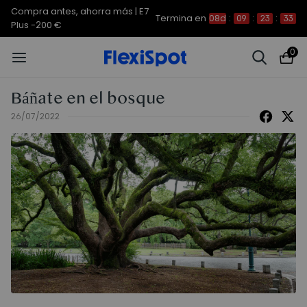
Compra antes, ahorra más | E7
Termina en
08d
:
09
:
23
:
33
Plus -200 €
0
Báñate en el bosque
26/07/2022