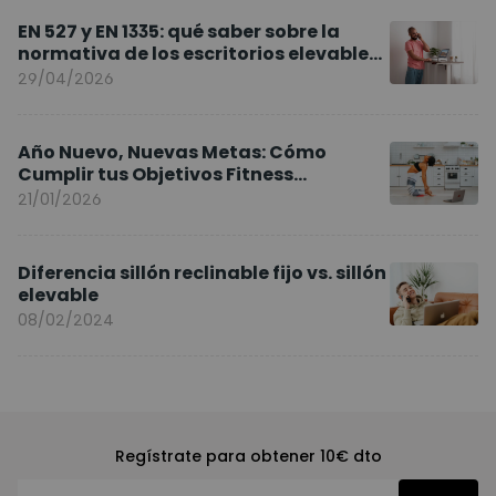
EN 527 y EN 1335: qué saber sobre la
normativa de los escritorios elevables
y sillas ergonómicas
29/04/2026
Año Nuevo, Nuevas Metas: Cómo
Cumplir tus Objetivos Fitness
Entrenando en Casa
21/01/2026
Diferencia sillón reclinable fijo vs. sillón
elevable
08/02/2024
Regístrate para obtener 10€ dto