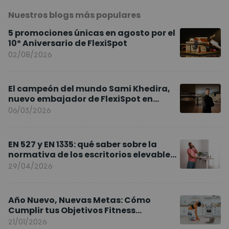
Nuestros blogs más populares
5 promociones únicas en agosto por el
10º Aniversario de FlexiSpot
02/08/2026
El campeón del mundo Sami Khedira,
nuevo embajador de FlexiSpot en
Europa
06/03/2026
EN 527 y EN 1335: qué saber sobre la
normativa de los escritorios elevables
y sillas ergonómicas
29/04/2026
Año Nuevo, Nuevas Metas: Cómo
Cumplir tus Objetivos Fitness
Entrenando en Casa
21/01/2026