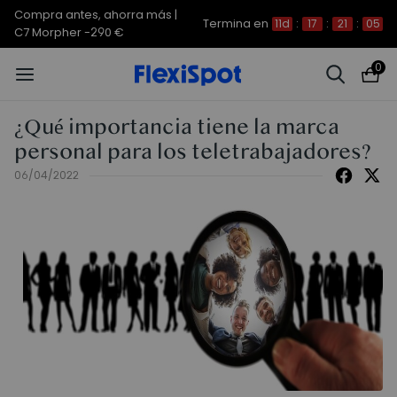
Compra antes, ahorra más | E7
Termina en
11d
:
17
:
21
:
04
Plus -200 €
0
¿Qué importancia tiene la marca
personal para los teletrabajadores?
06/04/2022