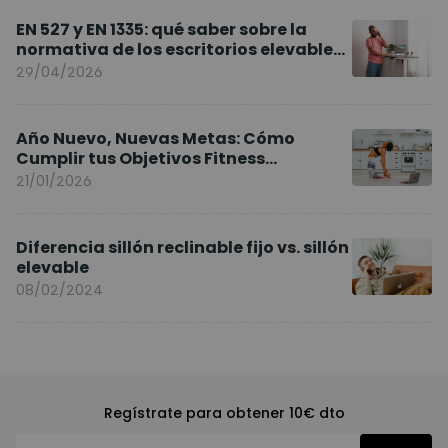
EN 527 y EN 1335: qué saber sobre la
normativa de los escritorios elevables
y sillas ergonómicas
29/04/2026
Año Nuevo, Nuevas Metas: Cómo
Cumplir tus Objetivos Fitness
Entrenando en Casa
21/01/2026
Diferencia sillón reclinable fijo vs. sillón
elevable
08/02/2024
Regístrate para obtener 10€ dto