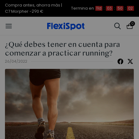
Compra antes, ahorra más |
Termina en
11d
:
03
:
50
:
01
C7 Morpher -290 €
0
¿Qué debes tener en cuenta para
comenzar a practicar running?
26/04/2022