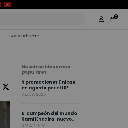
30
0
s
Sobre Khedira
Nuestros blogs más
populares
5 promociones únicas
en agosto por el 10º
Aniversario de
02/08/2026
FlexiSpot
El campeón del mundo
Sami Khedira, nuevo
embajador de
06/03/2026