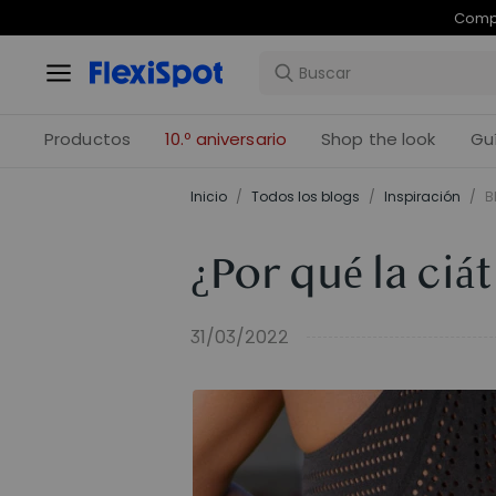
Com
Productos
10.º aniversario
Shop the look
Gu
Inicio
/
Todos los blogs
/
Inspiración
/
B
¿Por qué la ciá
31/03/2022