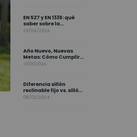
FlexiSpot en Europa
EN 527 y EN 1335: qué
saber sobre la
normativa de los
29/04/2026
escritorios elevables y
sillas ergonómicas
Año Nuevo, Nuevas
Metas: Cómo Cumplir
tus Objetivos Fitness
21/01/2026
Entrenando en Casa
Diferencia sillón
reclinable fijo vs. sillón
elevable
08/02/2024