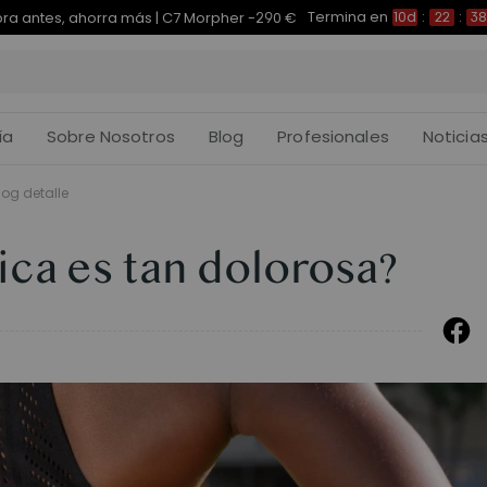
Termina en
pra antes, ahorra más | E7 Plus -200 €
10d
:
22
:
38
:
ía
Sobre Nosotros
Blog
Profesionales
Noticia
log detalle
tica es tan dolorosa?