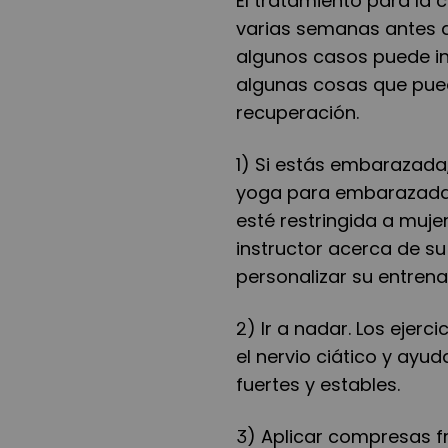
El tratamiento para la c
varias semanas antes 
algunos casos puede in
algunas cosas que pued
recuperación.
1) Si estás embarazada
yoga para embarazadas
esté restringida a muj
instructor acerca de s
personalizar su entren
2) Ir a nadar. Los ejer
el nervio ciático y ay
fuertes y estables.
3) Aplicar compresas frí