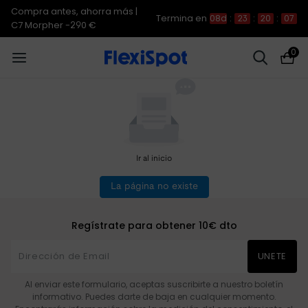
Compra antes, ahorra más |
Termina en
08d
:
23
:
20
:
07
C7 Morpher -290 €
0
Ir al inicio
La página no existe
Regístrate para obtener 10€ dto
UNETE
Al enviar este formulario, aceptas suscribirte a nuestro boletín
informativo. Puedes darte de baja en cualquier momento.